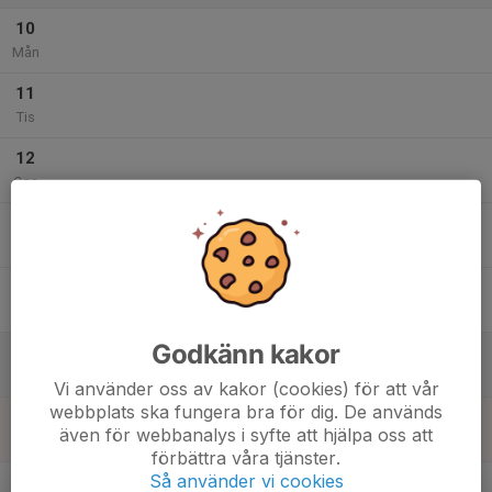
10
Mån
11
Tis
12
Ons
13
19:00
Medlemsmöte i ridhuset
20:30
Tor
Floby ridhus
14
Fre
Godkänn kakor
15
Lör
Vi använder oss av kakor (cookies) för att vår
webbplats ska fungera bra för dig. De används
16
även för webbanalys i syfte att hjälpa oss att
Sön
förbättra våra tjänster.
v.34
Så använder vi cookies