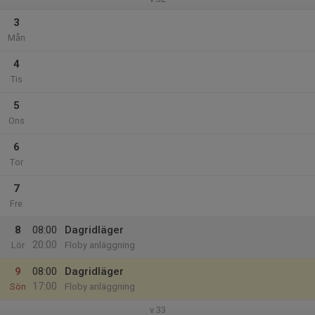
3
Mån
4
Tis
5
Ons
6
Tor
7
Fre
8
08:00
Dagridläger
20:00
Lör
Floby anläggning
9
08:00
Dagridläger
17:00
Sön
Floby anläggning
v.33