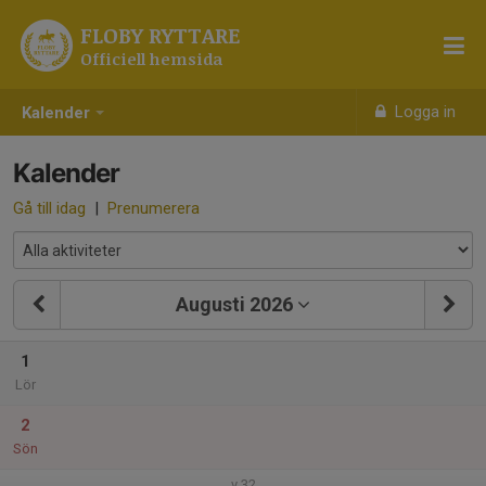
FLOBY RYTTARE
Officiell hemsida
Logga in
Kalender
Kalender
Gå till idag
|
Prenumerera
Augusti 2026
1
Lör
2
Sön
v.32