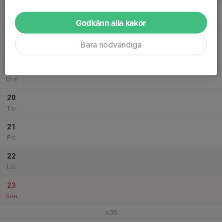
17
Mån
Godkänn alla kakor
18
Bara nödvändiga
Tis
19
Ons
20
Tor
21
Fre
22
Lör
23
Sön
v.35